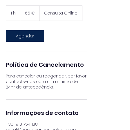
65
euros
1 h
1
65 €
Consulta Online
Agendar
Política de Cancelamento
Para cancelar ou reagendar, por favor
contacte-nos com um mínimo de
24hr de antecedência.
Informações de contato
+351 910 754 138
geral@nossacasapsicologia.com