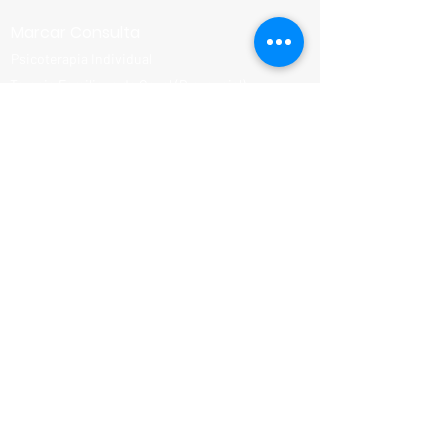
Marcar Consulta
Psicoterapia Individual
Terapia Familiar e de Casal (Presencial)
Terapia Familiar e de Casal (Online)
Aconselhamento Parental
Sexologia Clínica individual
Sexologia Clínica em casal
Conheça-nos
Equipa Clínica
Consultas Disponíveis
Programa Parental
Parcerias e Descontos
Termos e Condições
Política de Privacidade
Política de Cookies
Livro de Reclamações