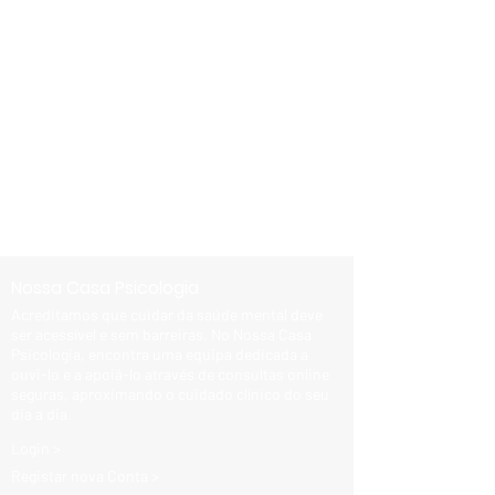
Nossa Casa Psicologia
Acreditamos que cuidar da saúde mental deve
ser acessível e sem barreiras. No Nossa Casa
Psicologia, encontra uma equipa dedicada a
ouvi-lo e a apoiá-lo através de consultas online
seguras, aproximando o cuidado clínico do seu
dia a dia.
Login >
Registar nova Conta >