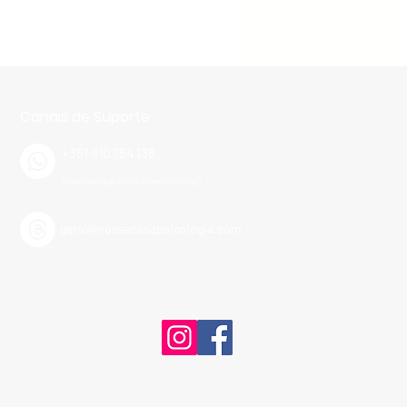
Canais de Suporte
+351 910 754 138
(chamada para rede móvel nacional)​
geral@nossacasapsicologia.com