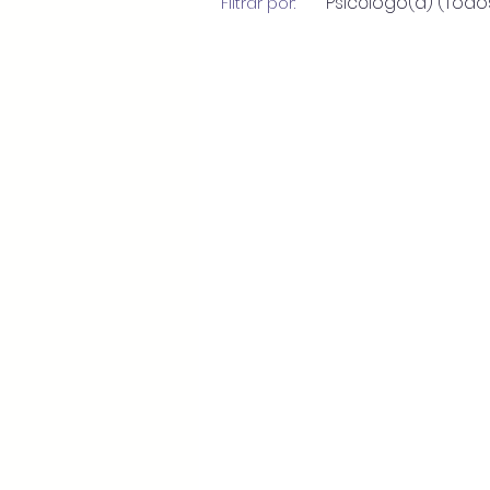
Psicólogo(a) (Todo
Filtrar por: