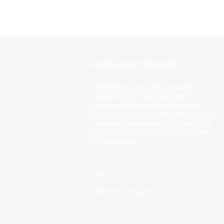
Nossa Casa Psicologia
Acreditamos que cuidar da saúde
mental deve ser acessível e sem
barreiras. No Nossa Casa Psicologia,
encontra uma equipa dedicada a ouvi-lo
e a apoiá-lo através de consultas online
seguras, aproximando o cuidado clínico
do seu dia a dia.
Login >
Registar nova Conta >