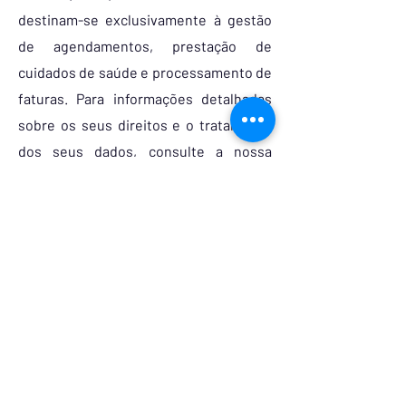
destinam-se exclusivamente à gestão
de agendamentos, prestação de
cuidados de saúde e processamento de
faturas. Para informações detalhadas
sobre os seus direitos e o tratamento
dos seus dados, consulte a nossa
Política de Privacidade
.
10. Direito de Livre Resolução
Nos termos do Decreto-Lei n.º 24/2014,
o consumidor dispõe de um prazo de 14
dias para resolver contratos celebrados
à distância. Contudo, tratando-se de
prestação de serviços de saúde com
marcação de data e hora específicas, e