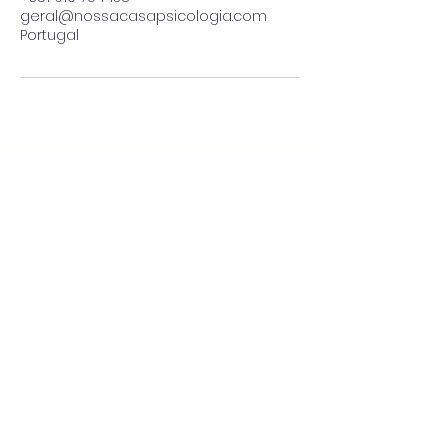
geral@nossacasapsicologia.com
Portugal