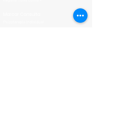
Marcar Consulta
Psicoterapia Individual
Terapia Familiar e de Casal (Presencial)
Terapia Familiar e de Casal (Online)
Aconselhamento Parental
Sexologia Clínica individual
Sexologia Clínica em casal
Conheça-nos
Equipa Clínica
Consultas Disponíveis
Programa Parental
Parcerias e Descontos
Termos e Condições
Política de Privacidade
Política de Cookies
Livro de Reclamações