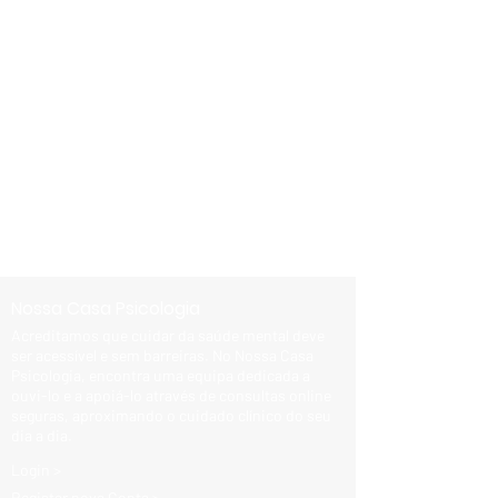
Nossa Casa Psicologia
Acreditamos que cuidar da saúde mental deve
ser acessível e sem barreiras. No Nossa Casa
Psicologia, encontra uma equipa dedicada a
ouvi-lo e a apoiá-lo através de consultas online
seguras, aproximando o cuidado clínico do seu
dia a dia.
Login >
Registar nova Conta >