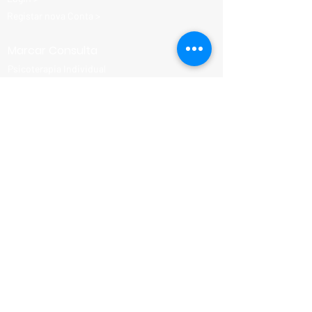
Registar nova Conta >
Marcar Consulta
Psicoterapia Individual
Terapia Familiar e de Casal (Presencial)
Terapia Familiar e de Casal (Online)
Aconselhamento Parental
Sexologia Clínica individual
Sexologia Clínica em casal
Conheça-nos
Equipa Clínica
Consultas Disponíveis
Programa Parental
Parcerias e Descontos
Termos e Condições
Política de Privacidade
Política de Cookies