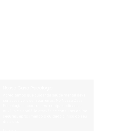
Nossa Casa Psicologia
Acreditamos que cuidar da saúde mental deve
ser acessível e sem barreiras. No Nossa Casa
Psicologia, encontra uma equipa dedicada a
ouvi-lo e a apoiá-lo através de consultas online
seguras, aproximando o cuidado clínico do seu
dia a dia.
Login >