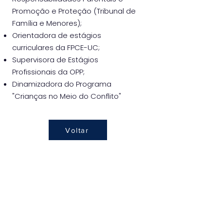
Promoção e Proteção (Tribunal de
Família e Menores);
Orientadora de estágios
curriculares da FPCE-UC;
Supervisora de Estágios
Profissionais da OPP;
Dinamizadora do Programa
"Crianças no Meio do Conflito"
Voltar
Nossa Casa Psicologia
Acreditamos que cuidar da saúde mental deve
ser acessível e sem barreiras. No Nossa Casa
Psicologia, encontra uma equipa dedicada a
ouvi-lo e a apoiá-lo através de consultas online
seguras, aproximando o cuidado clínico do seu