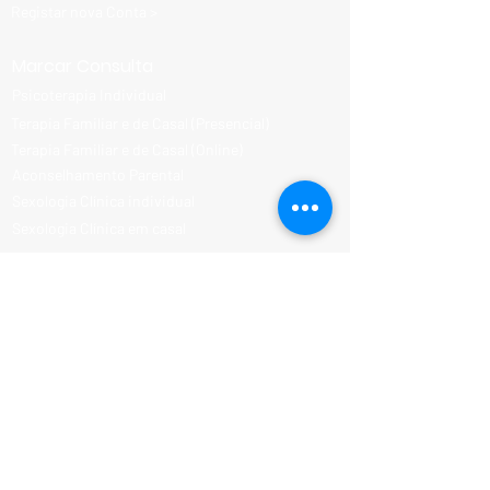
Registar nova Conta >
Marcar Consulta
Psicoterapia Individual
Terapia Familiar e de Casal (Presencial)
Terapia Familiar e de Casal (Online)
Aconselhamento Parental
Sexologia Clínica individual
Sexologia Clínica em casal
Conheça-nos
Equipa Clínica
Consultas Disponíveis
Programa Parental
Parcerias e Descontos
Termos e Condições
Política de Privacidade
Política de Cookies