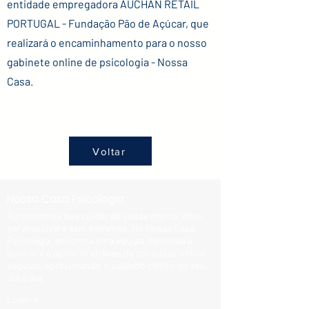
entidade empregadora AUCHAN RETAIL
PORTUGAL - Fundação Pão de Açúcar, que
realizará o encaminhamento para o nosso
gabinete online de psicologia - Nossa
Casa.
Voltar
Nossa Casa Psicologia
Acreditamos que cuidar da saúde mental deve
ser acessível e sem barreiras. No Nossa Casa
Psicologia, encontra uma equipa dedicada a
ouvi-lo e a apoiá-lo através de consultas online
seguras, aproximando o cuidado clínico do seu
dia a dia.
Login >